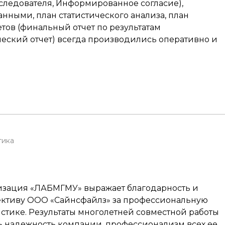
следователя, Информированное согласие),
анными, план статистического анализа, план
тов (финальный отчет по результатам
ческий отчет) всегда производились оперативно и
тика
низация «ЛАБМГМУ» выражает благодарность и
лективу ООО «Сайнсфайлз» за профессиональную
стике. Результаты многолетней совместной работы
ь надежность компании, профессионализм всех ее