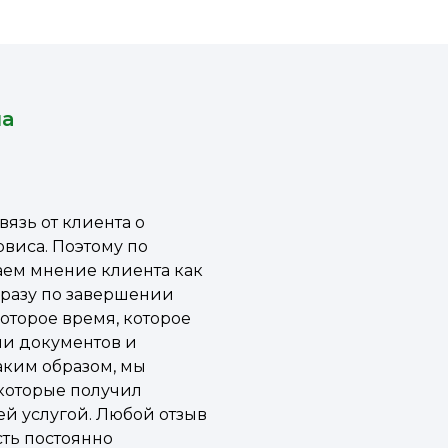
на
вязь от клиента о
рвиса. Поэтому по
ем мнение клиента как
разу по завершении
которое время, которое
ачи документов и
аким образом, мы
 которые получил
ей услугой. Любой отзыв
сть постоянно