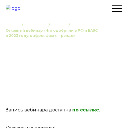
Главная
О компании
Новости
Открытый вебинар «Что одобряли в РФ и ЕАЭС
в 2023 году: цифры, факты, тренды»
Открытый вебинар «Что
одобряли в РФ и ЕАЭС в 2023
году: цифры, факты, тренды»
24 ЯНВАРЯ 2024
ВЕБИНАРЫ
Запись вебинара доступна
по ссылке
.