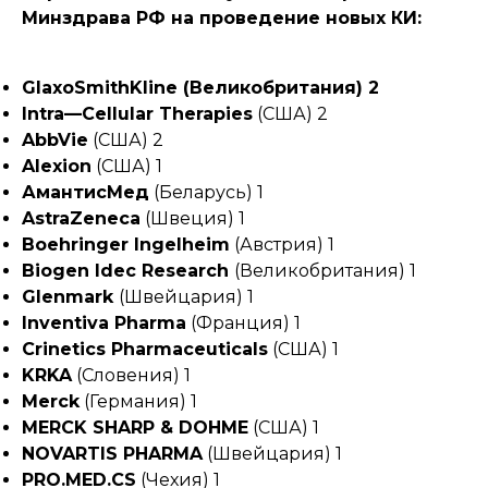
Минздрава РФ на проведение новых КИ:
GlaxoSmithKline (Великобритания) 2
Intra—Cellular Therapies
(США) 2
AbbVie
(США) 2
Alexion
(США) 1
АмантисМед
(Беларусь) 1
AstraZeneca
(Швеция) 1
Boehringer Ingelheim
(Австрия) 1
Biogen Idec Research
(Великобритания) 1
Glenmark
(Швейцария) 1
Inventiva Pharma
(Франция) 1
Crinetics Pharmaceuticals
(США) 1
KRKA
(Словения) 1
Merck
(Германия) 1
MERCK SHARP & DOHME
(США) 1
NOVARTIS PHARMA
(Швейцария) 1
PRO.MED.CS
(Чехия) 1