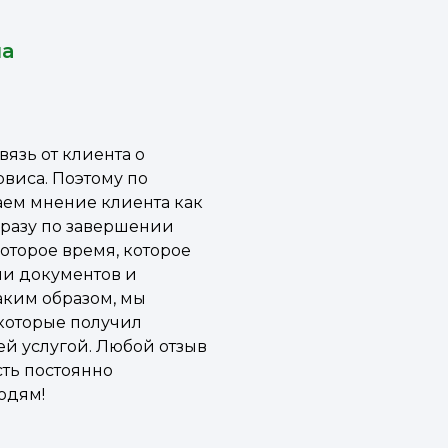
на
вязь от клиента о
рвиса. Поэтому по
ем мнение клиента как
разу по завершении
которое время, которое
ачи документов и
аким образом, мы
 которые получил
ей услугой. Любой отзыв
сть постоянно
юдям!