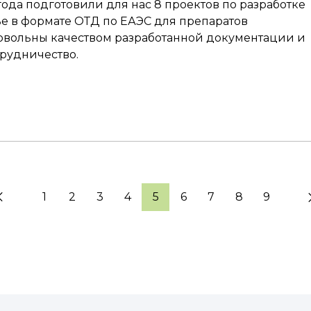
 года подготовили для нас 8 проектов по разработке
ье в формате ОТД по ЕАЭС для препаратов
овольны качеством разработанной документации и
рудничество.
1
2
3
4
5
6
7
8
9